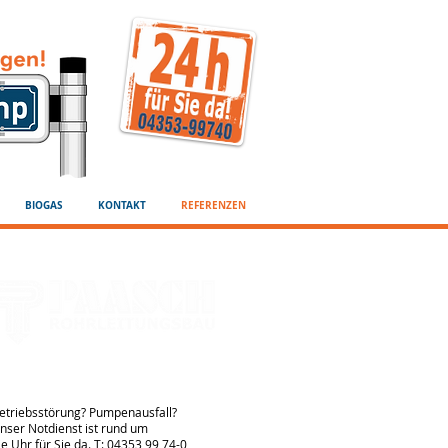
BIOGAS
KONTAKT
REFERENZEN
 RUND-UM-DIE-UHR-SERVICE
etriebsstörung? Pumpenausfall?
nser Notdienst ist rund um
ie Uhr für Sie da. T: 04353 99 74-0