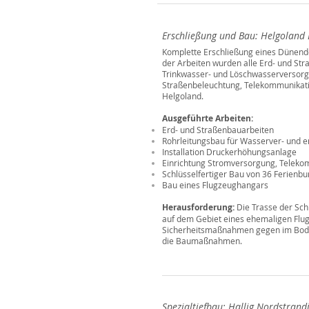
Erschließung und Bau: Helgoland
Komplette Erschließung eines Dünend
der Arbeiten wurden alle Erd- und Str
Trinkwasser- und Löschwasserversorg
Straßenbeleuchtung, Telekommunikatio
Helgoland.
Ausgeführte Arbeiten:
Erd- und Straßenbauarbeiten
Rohrleitungsbau für Wasserver- und 
Installation Druckerhöhungsanlage
Einrichtung Stromversorgung, Telekom
Schlüsselfertiger Bau von 36 Ferienb
Bau eines Flugzeughangars
Herausforderung:
Die Trasse der Sch
auf dem Gebiet eines ehemaligen Flu
Sicherheitsmaßnahmen gegen im Bode
die Baumaßnahmen.
Spezialtiefbau: Hallig Nordstran