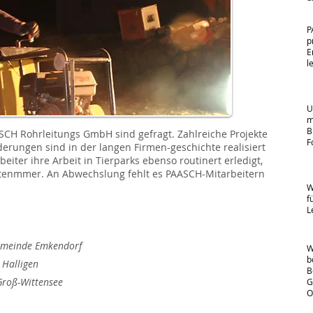
•
•
P
p
E
l
•
B
U
m
B
ASCH Rohrleitungs GmbH sind gefragt. Zahlreiche Projekte
F
erungen sind in der langen Firmen-geschichte realisiert
iter ihre Arbeit in Tierparks ebenso routinert erledigt,
•
tenmmer. An Abwechslung fehlt es PAASCH-Mitarbeitern
K
W
f
L
•
emeinde Emkendorf
W
b
 Halligen
B
Groß-Wittensee
G
O