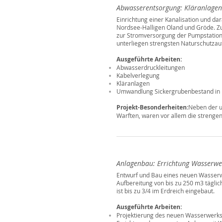
Abwasserentsorgung:
Kläranlagen
Einrichtung einer Kanalisation und d
Nordsee-Halligen Oland und Gröde. 
zur Stromversorgung der Pumpstation
unterliegen strengsten Naturschutzau
Ausgeführte Arbeiten:
Abwasserdruckleitungen
Kabelverlegung
Kläranlagen
Umwandlung Sickergrubenbestand i
Projekt-Besonderheiten:
Neben der u
Warften, waren vor allem die streng
Anlagenbau: Errichtung Wasserwe
Entwurf und Bau eines neuen Wasserw
Aufbereitung von bis zu 250 m3 tägli
ist bis zu 3/4 im Erdreich eingebaut.
Ausgeführte Arbeiten:
Projektierung des neuen Wasserwerk