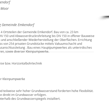
nendorf
h Moor
ng Gemeinde Emkendorf
 4 Ortsteilen der Gemeinde Emkendorf. Bau von ca. 23 km
N 150 und Abwasserdruckrohrleitung bis DN 150 in offener Bauweise
 und anschließender Wiederherstellung der Oberflächen. Errichtung
ss von 254 privaten Grundstücke mittels Vakuumschacht und
ausanschlussleitung . Bau eines Hauptpumpwerkes als unterirdisches
ren, sowie diverser Kleinpumpwerke.
ise bzw. Horizontalbohrtechnik
er Kleinpumpwerke
d teilweise sehr hoher Grundwasserstand forderten hohe Flexibilität.
se direkt im Grundwasser erfolgen.
rhalb des Grundwasserspiegels installiert.