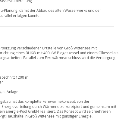
Wasseraufbereitung
au-Planung, damit der Abbau des alten Wasserwerks und der
rallel erfolgen konnte.
rsorgung verschiedener Ortsteile von Groß Wittensee mit
richtung eines BHKW mit 400 kW-Biogaskessel und einem Ölkessel als
ungsarbeiten. Parallel zum Fernwärmeanschluss wird die Versorgung
abschnitt 1200 m
er
ogas-Anlage
gsbau hat das komplette Fernwärmekonzept, von der
r Energieverteilung durch Wärmenetze konzipiert und gemeinsam mit
in Energie-Pool GmbH realisiert. Das Konzept wird seit mehreren
orgt Haushalte in Groß Wittensee mit günstiger Energie.