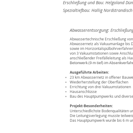
Erschließung und Bau: Helgoland Dü
Spezialtiefbau: Hallig Nordstrandisc
Abwasserentsorgung:
Erschließu
Abwassertechnische Erschließung von
Abwassernetz als Vakuumanlage bis D
sowie im Horizontalspülbohrverfahren
von 3 Vakuumstationen sowie Anschlu
anschließender Freifälleleitung als H
Betonwerk (9 m tief) im Absenkverfah
Ausgeführte Arbeiten:
23 km Abwassernetz in offener Bauwe
Wiederherstellung der Oberflächen
E
rrichtung von drei Vakuumstationen
Hausanschlüsse
Bau des Hauptpumpwerks und divers
Projekt-Besonderheiten:
Unterschiedlichste Bodenqualitäten un
Die Leitungsverlegung musste teilwei
Das Hauptpumpwerk wurde bis 6 m unte