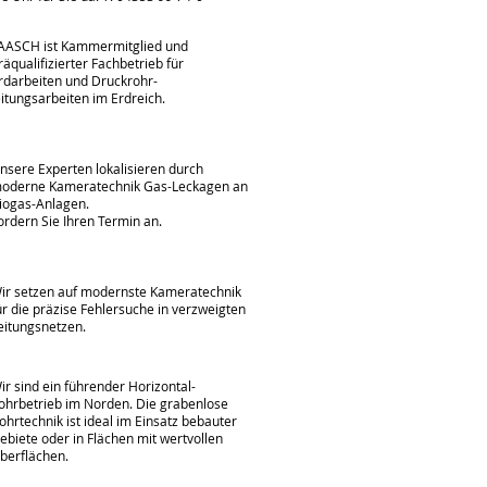
 ZERTIFIZIERUNG
AASCH ist Kammermitglied und
räqualifizierter Fachbetrieb für
rdarbeiten und Druckrohr-
eitungsarbeiten im Erdreich.
 L
ECKAGE ORTUNG FÜR
IOGAS-ANLAGEN
nsere Experten lokalisieren durch
oderne Kameratechnik Gas-Leckagen an
iogas-Anlagen.
ordern Sie Ihren Termin an.
 GRÜNDLICHE
ANALINSPEKTION
ir setzen auf modernste Kameratechnik
ür die präzise Fehlersuche in verzweigten
eitungsnetzen.
 HORIZONTALBOHRTECHNIK
ir sind ein führender Horizontal-
ohrbetrieb im Norden. Die grabenlose
ohrtechnik ist ideal im Einsatz bebauter
ebiete oder in Flächen mit wertvollen
berflächen.