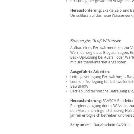
Errichtung der gesamten Anlage mit 
Herausforderung:
Exakte Zeit- und B
Umschluss auf das neue Wasserwerk pa
Bioenergie: Groß Wittensee
Aufbau eines Fernwärmenetzes zur Ve
Wärmeenergie aus Biogasanlagen. Ein
Back Up-Lösung bei Ausfall oder Wart
mit Breitband-Internet angeboten.
Ausgeführte Arbeiten:
Leitungsverlegung Fernwärme; 1. Bau
Leerrohr-Verlegung für Lichtwellenleit
Bau BHKW
Betrieb und technische Betreuung Bi
Herausforderung:
PAASCH Rohrleitun
Energieerzeugung durch BGAs, bis zu
den Maschinenringen Schleswig-Holste
Jahren erfolgreich betrieben und vers
Zeitpunkt:
1. Bauabschnitt 04/2011