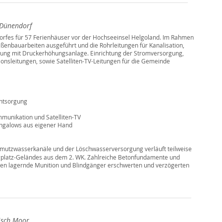
 Dünendorf
orfes für 57 Ferienhäuser vor der Hochseeinsel Helgoland. Im Rahmen
aßenbauarbeiten ausgeführt und die Rohrleitungen für Kanalisation,
ung mit Druckerhöhungsanlage. Einrichtung der Stromversorgung,
nsleitungen, sowie Satelliten-TV-Leitungen für die Gemeinde
entsorgung
munikation und Satelliten-TV
ungalows aus eigener Hand
mutzwasserkanäle und der Löschwasserversorgung verläuft teilweise
gplatz-Geländes aus dem 2. WK. Zahlreiche Betonfundamente und
n lagernde Munition und Blindgänger erschwerten und verzögerten
disch Moor