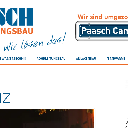
BWASSERTECHNIK
ROHRLEITUNGSBAU
ANLAGENBAU
FERNWÄRME
NZ
•
B
U
d