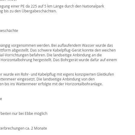
egung einer PE da 225 auf 5 km Länge durch den Nationalpark
ng bis zu den Übergabeschächten.
beschächte
abhängig vorgenommen werden. Bei auflaufendem Wasser wurde das
ttform abgestellt. Das schwere Kabelpflug-Gerät konnte den weichen
l-Vorrichtungen befahren. Die landseitige Anbindung an die
Horizontalbohrung hergestellt. Das Bohrgerät wurde dafür auf einem
 wurde ein Rohr- und Kabelpflug mit eigens konzipierten Gleitkufen
attenmeer eingesetzt. Die landseitige Anbindung von den
 bis ins Wattenmeer erfolgte mit der Horizontalbohranlage.
ee
eiten nur bei Ebbe möglich
nterbrechungen ca. 2 Monate