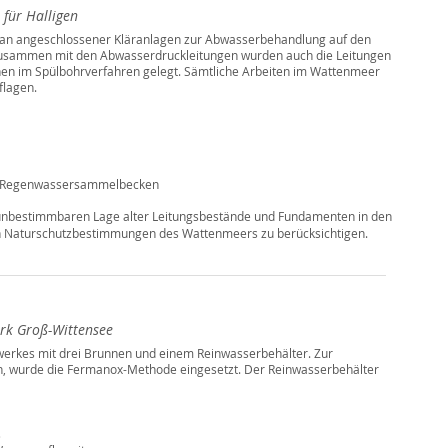
 für Halligen
aran angeschlossener Kläranlagen zur Abwasserbehandlung auf den
Zusammen mit den Abwasserdruckleitungen wurden auch die Leitungen
en im Spülbohrverfahren gelegt. Sämtliche Arbeiten im Wattenmeer
flagen.
n Regenwassersammelbecken
nbestimmbaren Lage alter Leitungsbestände und Fundamenten in den
en Naturschutzbestimmungen des Wattenmeers zu berücksichtigen.
rk Groß-Wittensee
erkes mit drei Brunnen und einem Reinwasserbehälter. Zur
ch, wurde die Fermanox-Methode eingesetzt. Der Reinwasserbehälter
s