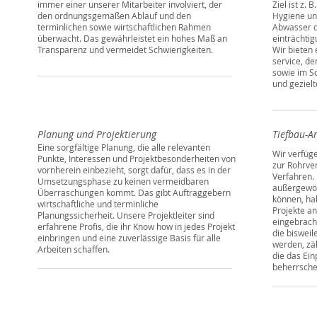
immer einer unserer Mitarbeiter involviert, der
Ziel ist z.
den ordnungsgemäßen Ablauf und den
Hygiene un
terminlichen sowie wirtschaftlichen Rahmen
Abwasser d
überwacht. Das gewährleistet ein hohes Maß an
einträchti
Transparenz und vermeidet Schwierigkeiten.
Wir bieten
service, de
sowie im Sc
und gezielt
Planung und Projektierung
Tiefbau-A
Eine sorgfältige Planung, die alle relevanten
Wir verfüg
Punkte, Interessen und Projektbesonderheiten von
zur Rohrver
vornherein einbezieht, sorgt dafür, dass es in der
Verfahren. 
Umsetzungsphase zu keinen vermeidbaren
außergewöh
Überraschungen kommt. Das gibt Auftraggebern
können, ha
wirtschaftliche und terminliche
Projekte a
Planungssicherheit. Unsere Projektleiter sind
eingebrach
erfahrene Profis, die ihr Know how in jedes Projekt
die bisweil
einbringen und eine zuverlässige Basis für alle
werden, zä
Arbeiten schaffen.
die das Ei
beherrsche