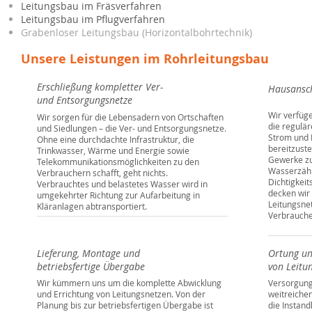
Leitungsbau im Fräsverfahren
Leitungsbau im Pflugverfahren
Grabenloser Leitungsbau (Horizontalbohrtechnik)
Unsere Leistungen im Rohrleitungsbau
Erschließung kompletter Ver-
Hausansc
und Entsorgungsnetze
Wir verfüg
Wir sorgen für die Lebensadern von Ortschaften
die regulä
und Siedlungen – die Ver- und Entsorgungsnetze.
Strom und 
Ohne eine durchdachte Infrastruktur, die
bereitzuste
Trinkwasser, Wärme und Energie sowie
Gewerke zu 
Telekommunikationsmöglichkeiten zu den
Wasserzäh
Verbrauchern schafft, geht nichts.
Dichtigkei
Verbrauchtes und belastetes Wasser wird in
decken wir
umgekehrter Richtung zur Aufarbeitung in
Leitungsnet
Kläranlagen abtransportiert.
Verbrauche
Lieferung, Montage und
Ortung u
betriebsfertige Übergabe
von Leitu
Wir kümmern uns um die komplette Abwicklung
Versorgung
und Errichtung von Leitungsnetzen. Von der
weitreiche
Planung bis zur betriebsfertigen Übergabe ist
die Instand