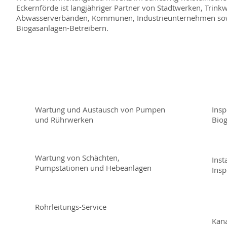
Eckernförde ist langjähriger Partner von Stadtwerken, Trink
Abwasserverbänden, Kommunen, Industrieunternehmen sow
Biogasanlagen-Betreibern.
Wartung und Austausch von Pumpen
Insp
und Rührwerken
Bio
Wartung von Schächten,
Inst
Pumpstationen und Hebeanlagen
Insp
Rohrleitungs-Service
Kana