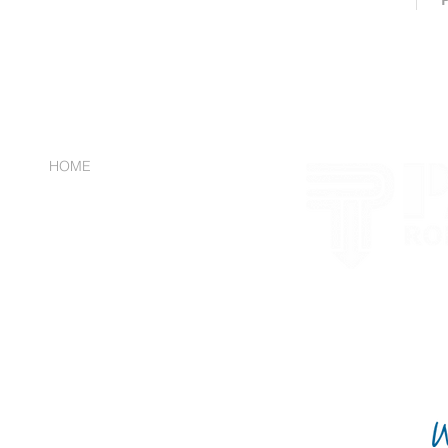
NAVIGATION
HOME
UNTERNEHMEN
JOBS
ABWASSERTECHNIK
ROHRLEITUNGSBAU
ANLAGENBAU
FERNWÄRME
BIOGAS
KONTAKT
REFERENZEN